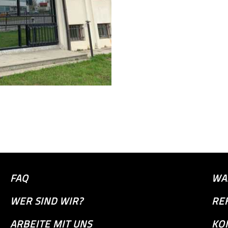
FAQ
WA
WER SIND WIR?
RE
ARBEITE MIT UNS
KO