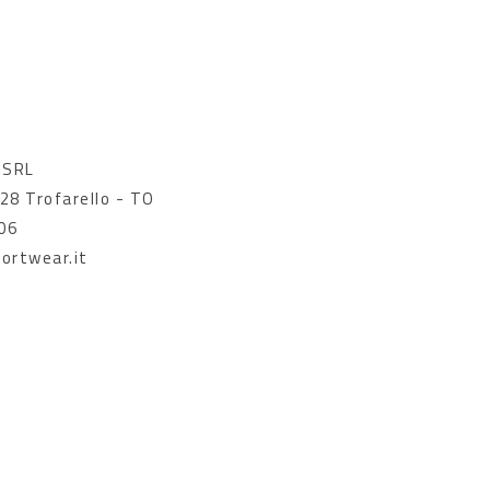
 SRL
028 Trofarello - TO
06
ortwear.it