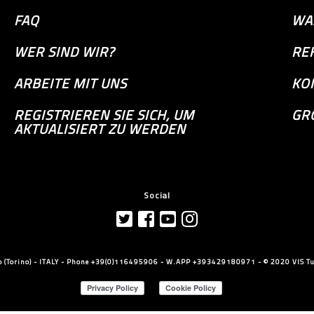
FAQ
WA
WER SIND WIR?
RE
ARBEITE MIT UNS
KO
REGISTRIEREN SIE SICH, UM
GR
AKTUALISIERT ZU WERDEN
Social
llo (Torino) - ITALY - Phone +39(0)116495906 - W.APP +393429180971 - © 2020 VIS Tut