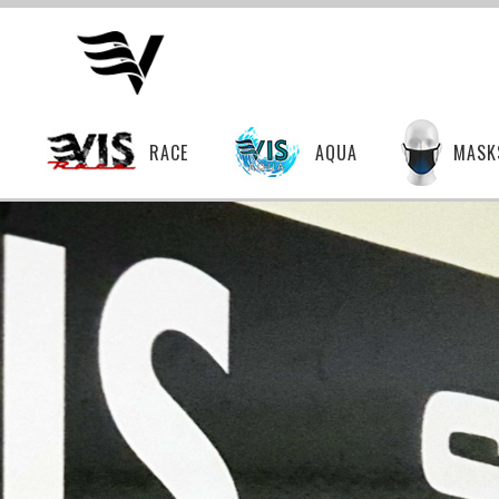
T
RACE
AQUA
MASK