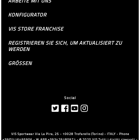
ARBEITE MIT UNS
KONFIGURATOR
VIS STORE FRANCHISE
REGISTRIEREN SIE SICH, UM AKTUALISIERT ZU
WERDEN
GRÖSSEN
Social
VIS Sportwear Via La Pira, 25 - 10028 Trofarello (Torino) - ITALY - Phone
+39(0)116495906 - W.APP +393429180971 - © 2020 VIS Tutti i diritti riservati -