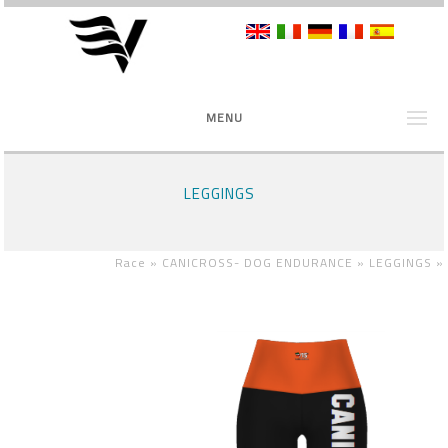
MENU
LEGGINGS
Race »
CANICROSS- DOG ENDURANCE »
LEGGINGS
»