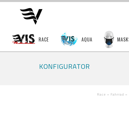
T
RACE
AQUA
MASK
KONFIGURATOR
Race »
Fahrrad »