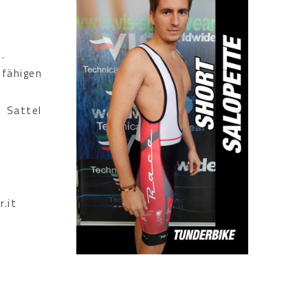
.
fähigen
n Sattel
.it