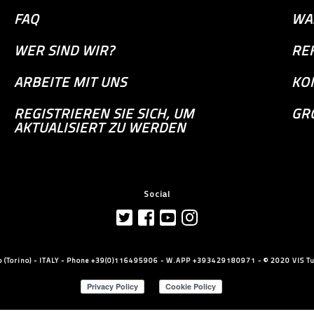
FAQ
WA
WER SIND WIR?
RE
ARBEITE MIT UNS
KO
REGISTRIEREN SIE SICH, UM
GR
AKTUALISIERT ZU WERDEN
Social
llo (Torino) - ITALY - Phone +39(0)116495906 - W.APP +393429180971 - © 2020 VIS Tut