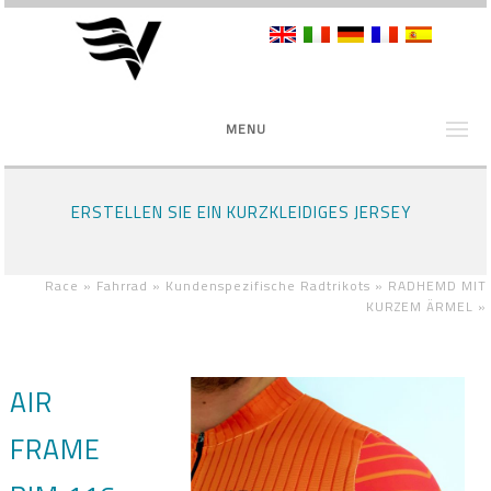
MENU
ERSTELLEN SIE EIN KURZKLEIDIGES JERSEY
Race »
Fahrrad »
Kundenspezifische Radtrikots »
RADHEMD MIT
KURZEM ÄRMEL
»
AIR
FRAME